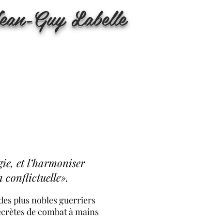
ean-Guy Labelle
gie, et l’harmoniser
 conflictuelle».
 des plus nobles guerriers
secrètes de combat à mains