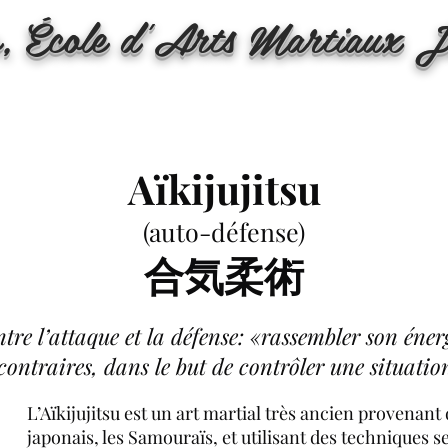
o, École d'Arts Martiaux J
Aïkijujitsu
(auto-défense)
合気柔術
re l’attaque et la défense: «rassembler son éner
 contraires, dans le but de contrôler une situation
L’Aïkijujitsu est un art martial très ancien provenant
japonais, les Samouraïs, et utilisant des techniques 